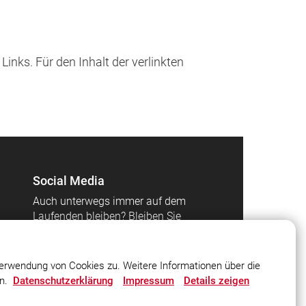
Links. Für den Inhalt der verlinkten
Social Media
Auch unterwegs immer auf dem
Laufenden bleiben? Bleiben Sie
mit uns in Kontakt und
vernetzen Sie sich mit uns!
erwendung von Cookies zu. Weitere Informationen über die
en.
Datenschutzerklärung
Impressum
Details zeigen