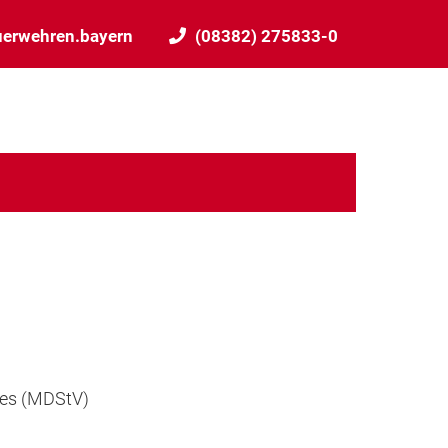
uerwehren.bayern
(08382) 275833-0
ges (MDStV)