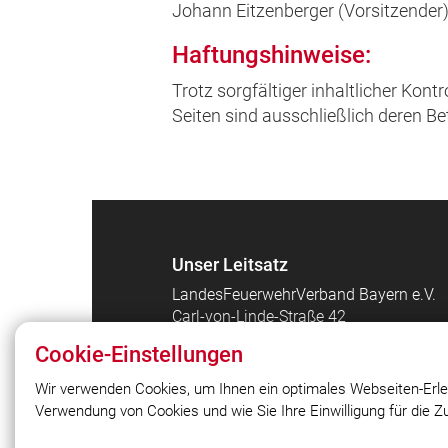
Johann Eitzenberger (Vorsitzender),
Haftungshinweise:
Trotz sorgfältiger inhaltlicher Kont
Seiten sind ausschließlich deren Be
Unser Leitsatz
LandesFeuerwehrVerband Bayern e.V.
Carl-von-Linde-Straße 42
85716 Unterschleißheim
Cookie-Einstellungen
Telefon: +49 89 / 388 372-0
Telefax: +49 89 / 388 372-18
Wir verwenden Cookies, um Ihnen ein optimales Webseiten-Erle
E-Mail: geschaeftsstelle@lfv-bayern.de
Verwendung von Cookies und wie Sie Ihre Einwilligung für die 