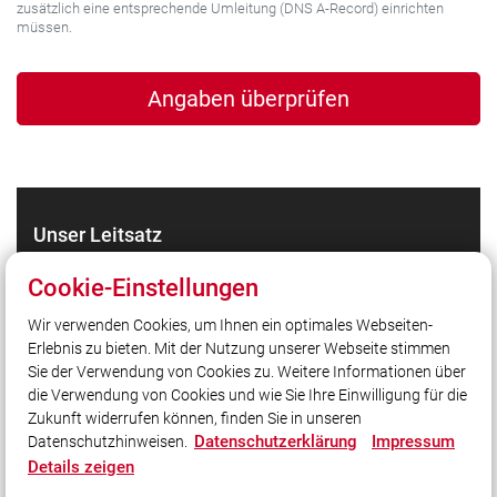
zusätzlich eine entsprechende Umleitung (DNS A-Record) einrichten
müssen.
Unser Leitsatz
LandesFeuerwehrVerband Bayern e.V.
Cookie-Einstellungen
Carl-von-Linde-Straße 42
85716 Unterschleißheim
Wir verwenden Cookies, um Ihnen ein optimales Webseiten-
Telefon: +49 89 / 388 372-0
Erlebnis zu bieten. Mit der Nutzung unserer Webseite stimmen
Telefax: +49 89 / 388 372-18
Sie der Verwendung von Cookies zu. Weitere Informationen über
E-Mail: geschaeftsstelle@lfv-bayern.de
die Verwendung von Cookies und wie Sie Ihre Einwilligung für die
Zukunft widerrufen können, finden Sie in unseren
Datenschutzerklärung
Impressum
Datenschutzhinweisen.
Social Media
Details zeigen